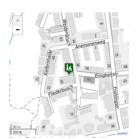
+
−
50 m
200 ft
Leaflet