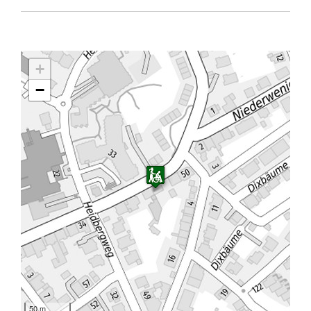
+
−
50 m