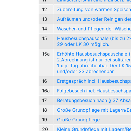
12
Zubereitung von warmen Speisen, i
13
Aufräumen und/oder Reinigen d
14
Waschen und Pflegen der Wäsche
15
Hausbesuchspauschale (bis zu 2x 
29 oder LK 30 möglich.
15a
Erhöhte Hausbesuchspauschale (bi
2.Abrechnung ist nur bei solitär
1 x je Tag abrechenbar. Der LK 1
und/oder 33 abrechenbar.
16
Erstgespräch incl. Hausbesuchsp
16a
Folgebesuch incl. Hausbesuchsp
17
Beratungsbesuch nach § 37 Absat
18
Große Grundpflege mit Lagern/B
19
Große Grundpflege
20
Kleine Grundpflege mit Lagern/B