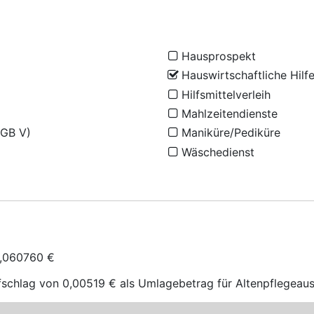
Hausprospekt
Hauswirtschaftliche Hilf
Hilfsmittelverleih
Mahlzeitendienste
SGB V)
Maniküre/Pediküre
Wäschedienst
 0,060760 €
fschlag von 0,00519 € als Umlagebetrag für Alten­pflege­au