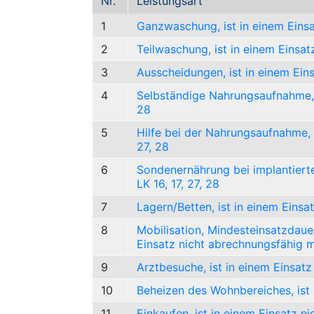
Nr.
Leistungsart
1
Ganzwaschung, ist in einem Einsa
2
Teilwaschung, ist in einem Einsat
3
Ausscheidungen, ist in einem Eins
4
Selbständige Nahrungsaufnahme, i
28
5
Hilfe bei der Nahrungsaufnahme, i
27, 28
6
Sondenernährung bei implantierte
LK 16, 17, 27, 28
7
Lagern/Betten, ist in einem Einsa
8
Mobilisation, Mindesteinsatzdauer
Einsatz nicht abrechnungsfähig m
9
Arztbesuche, ist in einem Einsat
10
Beheizen des Wohnbereiches, ist 
11
Einkaufen, ist in einem Einsatz n