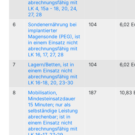
abrechnungsfähig mit
LK 4, 15a - 18, 20, 24,
27, 28
6
Sondenernährung bei
104
6,02 E
implantierter
Magensonde (PEG), ist
in einem Einsatz nicht
abrechnungsfähig mit
LK 16, 17, 27, 28
7
Lagern/Betten, ist in
104
6,02 E
einem Einsatz nicht
abrechnungsfähig mit
LK 16-18, 20, 23-30
8
Mobilisation,
187
10,83 
Mindesteinsatzdauer
15 Minuten; nur als
selbständige Leistung
abrechenbar; ist in
einem Einsatz nicht
abrechnungsfähig mit
LK 16-17, 27-29