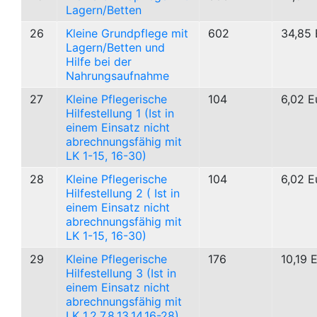
Lagern/Betten
26
Kleine Grundpflege mit
602
34,85 
Lagern/Betten und
Hilfe bei der
Nahrungsaufnahme
27
Kleine Pflegerische
104
6,02 E
Hilfestellung 1 (Ist in
einem Einsatz nicht
abrechnungsfähig mit
LK 1-15, 16-30)
28
Kleine Pflegerische
104
6,02 E
Hilfestellung 2 ( Ist in
einem Einsatz nicht
abrechnungsfähig mit
LK 1-15, 16-30)
29
Kleine Pflegerische
176
10,19 
Hilfestellung 3 (Ist in
einem Einsatz nicht
abrechnungsfähig mit
LK 1,2,7,8,13,14,16-28)