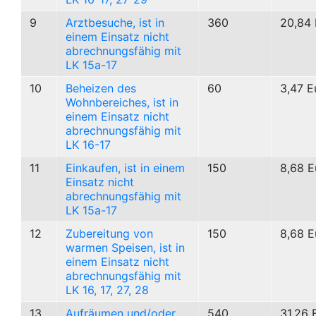
9
Arztbesuche, ist in
360
20,84 
einem Einsatz nicht
abrechnungsfähig mit
LK 15a-17
10
Beheizen des
60
3,47 E
Wohnbereiches, ist in
einem Einsatz nicht
abrechnungsfähig mit
LK 16-17
11
Einkaufen, ist in einem
150
8,68 E
Einsatz nicht
abrechnungsfähig mit
LK 15a-17
12
Zubereitung von
150
8,68 E
warmen Speisen, ist in
einem Einsatz nicht
abrechnungsfähig mit
LK 16, 17, 27, 28
13
Aufräumen und/oder
540
31,26 