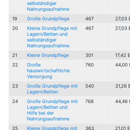
selbständiger
Nahrungsaufnahme
19
Große Grundpflege
467
27,03 
20
Kleine Grundpflege mit
467
27,03 
Lagern/Betten und
selbständiger
Nahrungsaufnahme
21
Kleine Grundpflege
301
17,42 
22
Große
760
44,00 
hauswirtschaftliche
Versorgung
23
Große Grundpflege mit
540
31,26 
Lagern/Betten
24
Große Grundpflege mit
768
44,46 
Lagern/Betten und
Hilfe bei der
Nahrungsaufnahme
25
Kleine Grundpflege mit
363
21,01 