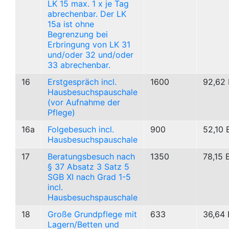
LK 15 max. 1 x je Tag
abrechenbar. Der LK
15a ist ohne
Begrenzung bei
Erbringung von LK 31
und/oder 32 und/oder
33 abrechenbar.
16
Erstgespräch incl.
1600
92,62 
Hausbesuchspauschale
(vor Aufnahme der
Pflege)
16a
Folgebesuch incl.
900
52,10 
Hausbesuchspauschale
17
Beratungsbesuch nach
1350
78,15 
§ 37 Absatz 3 Satz 5
SGB XI nach Grad 1-5
incl.
Hausbesuchspauschale
18
Große Grundpflege mit
633
36,64 
Lagern/Betten und